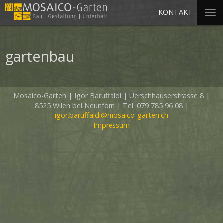
KONTAKT
gartenbau
Mosaico-Garten
|
Igor Baruffaldi
|
Uerschhauserstrasse 8
|
8525 Wilen bei Neunforn
|
Tel. 079 785 96 08
|
igor.baruffaldi@mosaico-garten.ch
Impressum