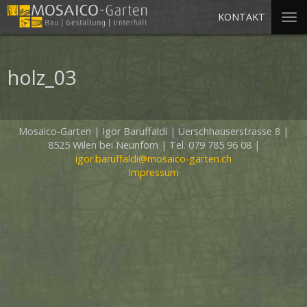
KONTAKT
holz_03
Mosaico-Garten
|
Igor Baruffaldi
|
Uerschhauserstrasse 8
|
8525 Wilen bei Neunforn
|
Tel. 079 785 96 08
|
igor.baruffaldi@mosaico-garten.ch
Impressum