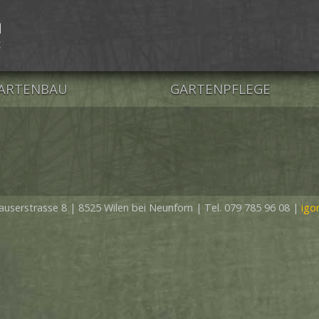
ARTENBAU
GARTENPFLEGE
ATURSTEIN
PFLANZENSCHNITT
OLZ
BAUMPFLEGE
CHWIMMTEICH
RASENPFLÄGE
auserstrasse 8
|
8525 Wilen bei Neunforn
|
Tel. 079 785 96 08
|
igo
IOPOOL
EGRÜNUNG