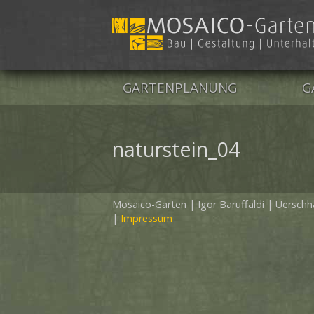
GARTENPLANUNG
G
KONZEPT
N
naturstein_04
VORPROJEKT
H
BAUPROJEKT
S
Mosaico-Garten
|
Igor Baruffaldi
|
Uerschh
B
Impressum
B