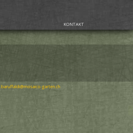
KONTAKT
r.baruffaldi@mosaico-garten.ch