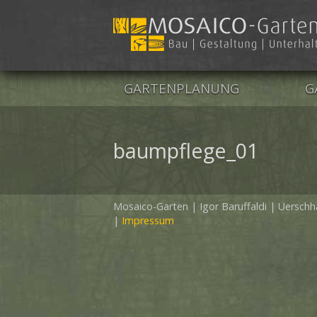
GARTENPLANUNG
G
KONZEPT
N
baumpflege_01
VORPROJEKT
H
BAUPROJEKT
S
Mosaico-Garten
|
Igor Baruffaldi
|
Uerschh
B
Impressum
B