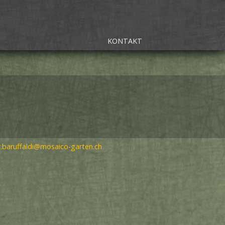
KONTAKT
r.baruffaldi@mosaico-garten.ch