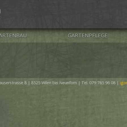
ARTENBAU
GARTENPFLEGE
ATURSTEIN
PFLANZENSCHNITT
OLZ
BAUMPFLEGE
CHWIMMTEICH
RASENPFLÄGE
auserstrasse 8
|
8525 Wilen bei Neunforn
|
Tel. 079 785 96 08
|
igo
IOPOOL
EGRÜNUNG