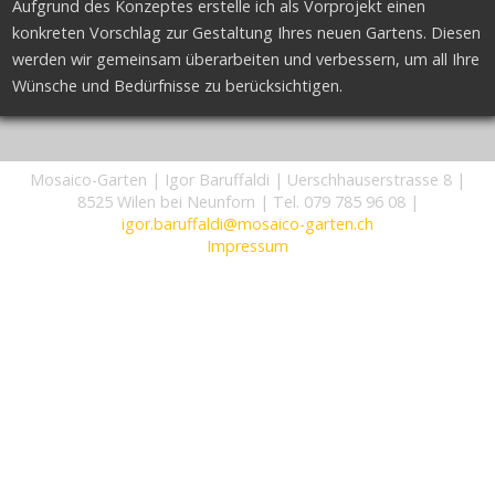
Aufgrund des Konzeptes erstelle ich als Vorprojekt einen
konkreten Vorschlag zur Gestaltung Ihres neuen Gartens. Diesen
werden wir gemeinsam überarbeiten und verbessern, um all Ihre
Wünsche und Bedürfnisse zu berücksichtigen.
Mosaico-Garten
|
Igor Baruffaldi
|
Uerschhauserstrasse 8
|
8525 Wilen bei Neunforn
|
Tel. 079 785 96 08
|
igor.baruffaldi@mosaico-garten.ch
Impressum