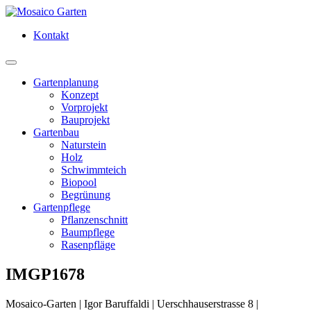
Kontakt
Gartenplanung
Konzept
Vorprojekt
Bauprojekt
Gartenbau
Naturstein
Holz
Schwimmteich
Biopool
Begrünung
Gartenpflege
Pflanzenschnitt
Baumpflege
Rasenpfläge
IMGP1678
Mosaico-Garten
|
Igor Baruffaldi
|
Uerschhauserstrasse 8
|