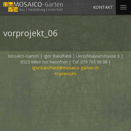
KONTAKT
vorprojekt_06
Mosaico-Garten
|
Igor Baruffaldi
|
Uerschhauserstrasse 8
|
8525 Wilen bei Neunforn
|
Tel. 079 785 96 08
|
igor.baruffaldi@mosaico-garten.ch
Impressum